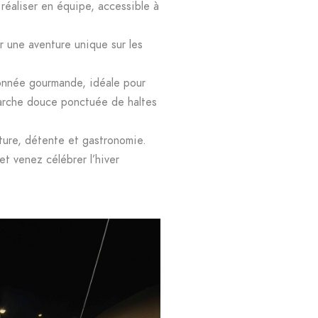
à réaliser en équipe, accessible à
r une aventure unique sur les
onnée gourmande, idéale pour
marche douce ponctuée de haltes
ature, détente et gastronomie.
et venez célébrer l’hiver