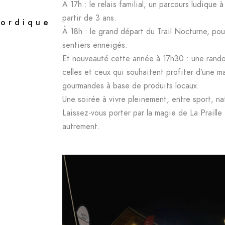
À 17h : le relais familial, un parcours ludique 
partir de 3 ans.
Nordique
À 18h : le grand départ du Trail Nocturne, pou
sentiers enneigés.
Et nouveauté cette année à 17h30 : une rand
celles et ceux qui souhaitent profiter d’une 
gourmandes à base de produits locaux.
Une soirée à vivre pleinement, entre sport, n
Laissez-vous porter par la magie de La Praille 
autrement.