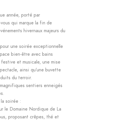
ue année, porté par
vous qui marque la fin de
 événements hivernaux majeurs du
 pour une soirée exceptionnelle
pace bien-être avec bains
 festive et musicale, une mise
pectacle, ainsi qu’une buvette
duits du terroir.
s magnifiques sentiers enneigés
es.
la soirée :
sur le Domaine Nordique de La
ous, proposant crêpes, thé et