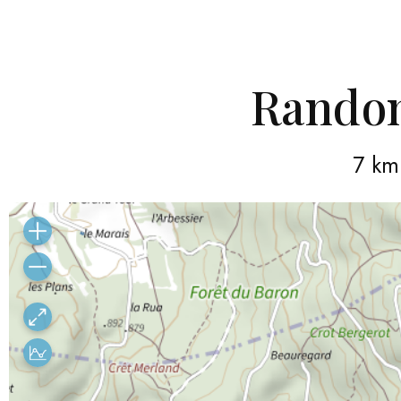
Rando
7 km