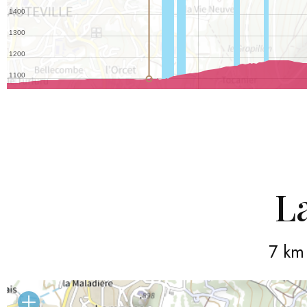
L
7 km 