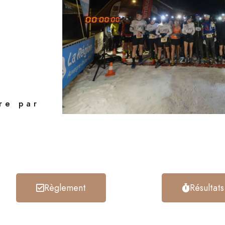
re par
Règlement
Résultats